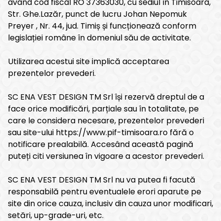
având cod fiscal RO 37363030, cu sediul în Timisoara,
Str. Ghe.Lazăr, punct de lucru Johan Nepomuk
Preyer , Nr. 44, jud. Timiș și funcționează conform
legislației române în domeniul său de activitate.
Utilizarea acestui site implică acceptarea
prezentelor prevederi.
SC ENA VEST DESIGN TM Srl își rezervă dreptul de a
face orice modificări, parțiale sau în totalitate, pe
care le considera necesare, prezentelor prevederi
sau site-ului https://www.pif-timisoara.ro fără o
notificare prealabilă. Accesând această pagină
puteți citi versiunea în vigoare a acestor prevederi.
SC ENA VEST DESIGN TM Srl nu va putea fi facută
responsabilă pentru eventualele erori aparute pe
site din orice cauza, inclusiv din cauza unor modificari,
setări, up-grade-uri, etc.