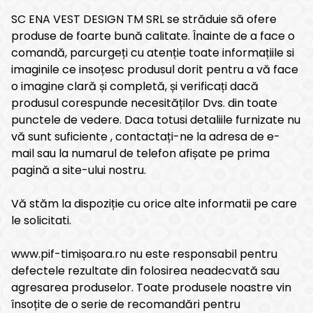
SC ENA VEST DESIGN TM SRL se străduie să ofere
produse de foarte bună calitate. Înainte de a face o
comandă, parcurgeți cu atenție toate informațiile si
imaginile ce insoțesc produsul dorit pentru a vă face
o imagine clară și completă, și verificați dacă
produsul corespunde necesităților Dvs. din toate
punctele de vedere. Daca totusi detaliile furnizate nu
vă sunt suficiente , contactați-ne la adresa de e-
mail sau la numarul de telefon afișate pe prima
pagină a site-ului nostru.
Vă stăm la dispoziție cu orice alte informatii pe care
le solicitati.
www.pif-timișoara.ro nu este responsabil pentru
defectele rezultate din folosirea neadecvată sau
agresarea produselor. Toate produsele noastre vin
însoțite de o serie de recomandări pentru