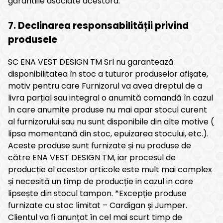
garantiile asociate acestora.
7. Declinarea responsabilității privind
produsele
SC ENA VEST DESIGN TM Srl nu garantează
disponibilitatea în stoc a tuturor produselor afișate,
motiv pentru care Furnizorul va avea dreptul de a
livra parțial sau integral o anumită comandă în cazul
în care anumite produse nu mai apar stocul curent
al furnizorului sau nu sunt disponibile din alte motive (
lipsa momentană din stoc, epuizarea stocului, etc.).
Aceste produse sunt furnizate și nu produse de
către ENA VEST DESIGN TM, iar procesul de
producție al acestor articole este mult mai complex
și necesită un timp de producție in cazul in care
lipsește din stocul tampon. *Excepție produse
furnizate cu stoc limitat – Cardigan și Jumper.
Clientul va fi anunțat în cel mai scurt timp de