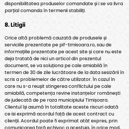
disponibilitatea produselor comandate și i se va livra
parțial comanda în termenii stabiliți.
8. Litigii
Orice altă problemă cauzată de produsele și
serviciile prezentate pe pif-timisoara.ro, sau de
informațiile prezentate pe acest site și care nu este
deja tratată de nici un articol din prezentul
document, se va soluționa pe cale amiabilă în
termen de 30 de zile lucrătoare de la data sesizării în
scris a problemelor de către utilizator. În cazul în
care nu s-a reușit stingerea conflictului pe cale
amiabilă, competența revine instanțelor românești
de judecată de pe raza municipiului Timișoara.
Clientul își asumă în totalitate aceste riscuri odată
ce isi exprimă acordul față de acest contract cu
clienții. Acordul poate fi exprimat atât expres, prin
comunicarea fară echivoc a acestuia, în orice mod,