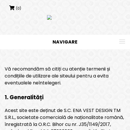
Skip
(0)
to
content
NAVIGARE
Vă recomandăm să citiți cu atenție termenii și
condițiile de utilizare ale siteului pentru a evita
eventualele neîntelegeri.
1. Generalități
Acest site este deținut de S.C. ENA VEST DESIGN TM
S.R.L., societate comercială de naționalitate română,
înregistrată la O.R.C. Bihor cu nr. J35/1149/2017,