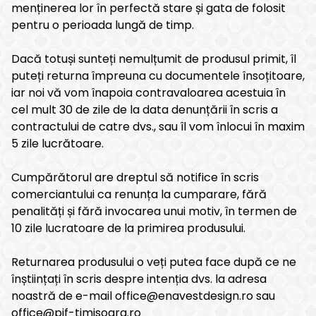
menținerea lor în perfectă stare și gata de folosit
pentru o perioada lungă de timp.
Dacă totuși sunteți nemulțumit de produsul primit, îl
puteți returna împreuna cu documentele însoțitoare,
iar noi vă vom înapoia contravaloarea acestuia în
cel mult 30 de zile de la data denunțării în scris a
contractului de catre dvs., sau îl vom înlocui în maxim
5 zile lucrătoare.
Cumpărătorul are dreptul să notifice în scris
comerciantului ca renunța la cumparare, fără
penalități și fără invocarea unui motiv, în termen de
10 zile lucratoare de la primirea produsului.
Returnarea produsului o veți putea face după ce ne
înștiințați în scris despre intenția dvs. la adresa
noastră de e-mail office@enavestdesign.ro sau
office@pif-timisoara.ro