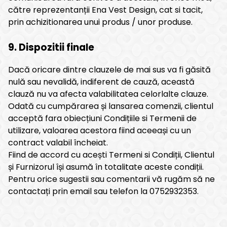
către reprezentanții Ena Vest Design, cat si tacit,
prin achizitionarea unui produs / unor produse.
9. Dispozitii finale
Dacă oricare dintre clauzele de mai sus va fi găsită
nulă sau nevalidă, indiferent de cauză, această
clauză nu va afecta valabilitatea celorlalte clauze.
Odată cu cumpărarea și lansarea comenzii, clientul
acceptă fara obiecțiuni Condițiile si Termenii de
utilizare, valoarea acestora fiind aceeași cu un
contract valabil încheiat.
Fiind de accord cu acești Termeni si Condiții, Clientul
și Furnizorul își asumă în totalitate aceste condiții.
Pentru orice sugestii sau comentarii vă rugăm să ne
contactați prin email sau telefon la 0752932353.