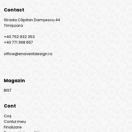
Contact
Strada Căpitan Damșescu 44
Timișoara
+40 752 932 353
+40 771 368 657
office@enavestdesign.ro
Magazin
BIST
Cont
Coș
Contul meu
Finalizare