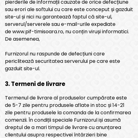
pierderile de informații cauzate de orice defecțiune
sau erori ale softului cu care este conceput și gazduit
site-ul și nici nu garantează faptul că site-ul,
serverul/serverele sau e-mail-urile expediate
de www.pif-timisoara.ro, nu conțin viruși informatici.
De asemenea,
Furnizorul nu raspunde de defecțiuni care
periclitează securitatea serverului pe care este
gazduit site-ul.
3. Termeni de livrare
Termenul de livrare al produselor cumpărate este
de 5-7 zile pentru produsele aflate in stoc și 14-21
zile pentru produsele la comanda de la confirmarea
comenzii. În condiții speciale Furnizorul iși asumă
dreptul de a mari timpul de livrare cu anunțarea
clientului asupra respectivei întârzieri bine